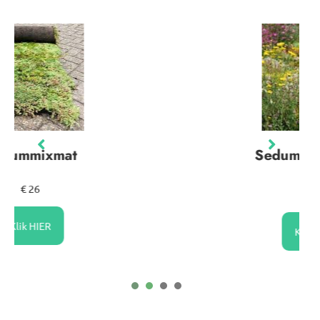
Sedumkruidenmat
€ 26
Klik HIER
1
2
3
4