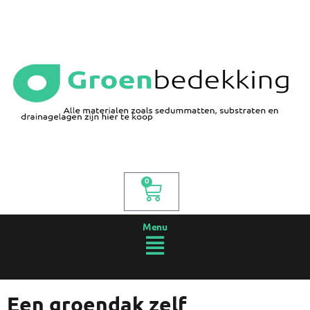
0
Menu
Een groendak zelf