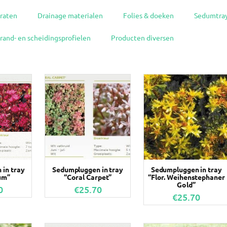
raten
Drainage materialen
Folies & doeken
Sedumtra
rand- en scheidingsprofielen
Producten diversen
in tray
Sedumpluggen in tray
Sedumpluggen in tray
um”
“Coral Carpet”
“Flor. Weihenstephaner
Gold”
0
€
25.70
€
25.70