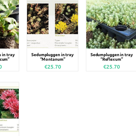
in tray
Sedumpluggen in tray
Sedumpluggen in tray
icum”
“Montanum”
“Reflexum”
0
€
25.70
€
25.70