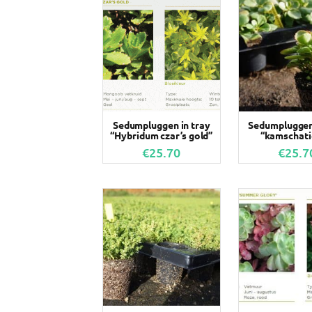
Sedumpluggen in tray
Sedumpluggen 
“Hybridum czar’s gold”
“kamschat
€
25.70
€
25.7