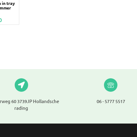
in tray
ummer
0
rweg 60 3739JP Hollandsche
06 - 5777 5517
rading