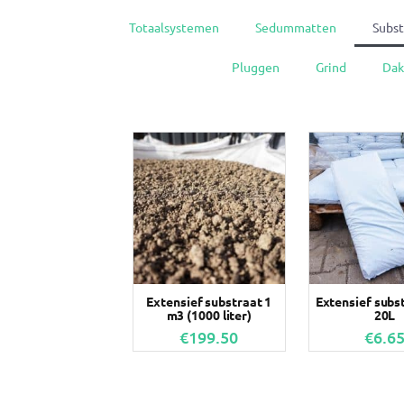
Totaalsystemen
Sedummatten
Subst
Pluggen
Grind
Dak
Extensief substraat 1
Extensief subs
m3 (1000 liter)
20L
€
199.50
€
6.6